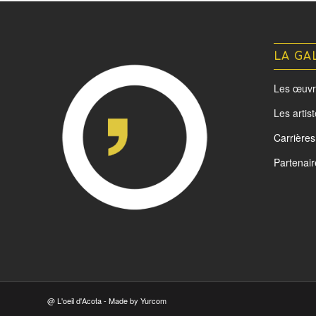
LA GA
Les œuvr
Les artis
Carrières
Partenair
@ L'oeil d'Acota - Made by
Yurcom