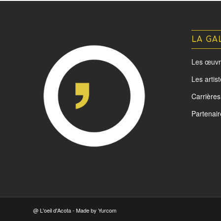
LA GA
Les œuvr
Les artis
Carrières
Partenair
@ L'oeil d'Acota - Made by
Yurcom