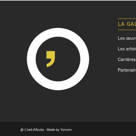
LA GA
Les œuvr
Les artis
Carrières
Partenair
@ L'oeil d'Acota - Made by
Yurcom