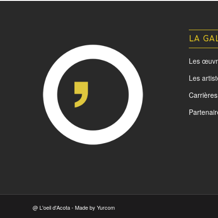
LA GA
Les œuvr
Les artis
Carrières
Partenair
@ L'oeil d'Acota - Made by
Yurcom