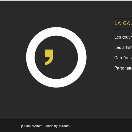
LA GA
Les œuvr
Les artis
Carrières
Partenair
@ L'oeil d'Acota - Made by
Yurcom