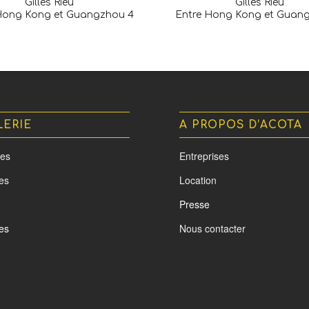
Gilles Rieu
Gilles Rieu
Hong Kong et Guangzhou 4
Entre Hong Kong et Guan
LERIE
A PROPOS D’ACOTA
es
Entreprises
tes
Location
Presse
es
Nous contacter