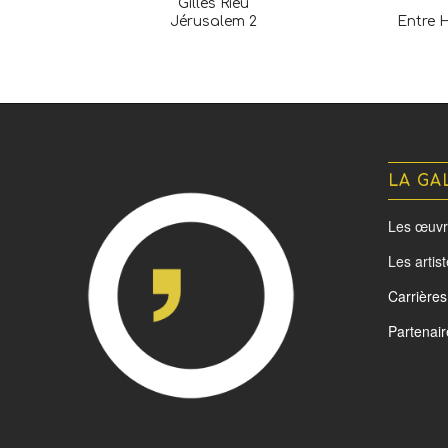
Gilles Rieu
Jérusalem 2
Entre 
LA GA
Les œuvr
Les artis
Carrières
Partenair