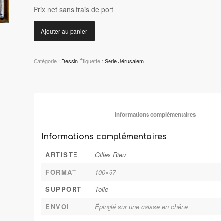
P
rix net sans frais de port
Ajouter au panier
Catégorie :
Dessin
Étiquette :
Série Jérusalem
						Informations 
Informations complémentaires
ARTISTE
Gilles Rieu
FORMAT
100×67
SUPPORT
Toile
ENVOI
Épinglé sur une caisse en chêne