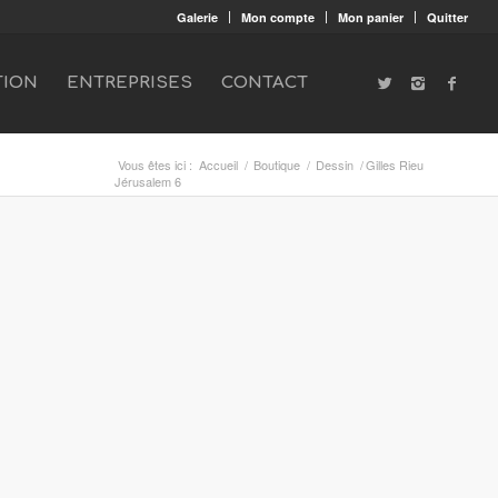
Galerie
Mon compte
Mon panier
Quitter
TION
ENTREPRISES
CONTACT
Vous êtes ici :
Accueil
/
Boutique
/
Dessin
/
Gilles Rieu
Jérusalem 6