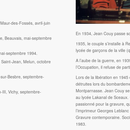
-Maur-des-Fossés, avril-juin
En 1934, Jean Couy passe son
e, Beauvais, mai-septembre
1935, le couple s’installe à
lycée de garçons de la ville 
mai-septembre 1994.
A l’aube de la guerre, en 1939
 Saint-Jean, Melun, octobre
l’Occupation, il refuse de part
y-sur-Besbre, septembre-
Lors de la libération en 1945 
détruites lors du bombardement
Montparnasse. Jean Couy se re
-III, Vichy, septembre-
au lycée Lakanal de Sceaux. C
passionné pour la gravure, qui
l’imprimeur Georges Leblanc
Gravure contemporaine. Sociét
1983.