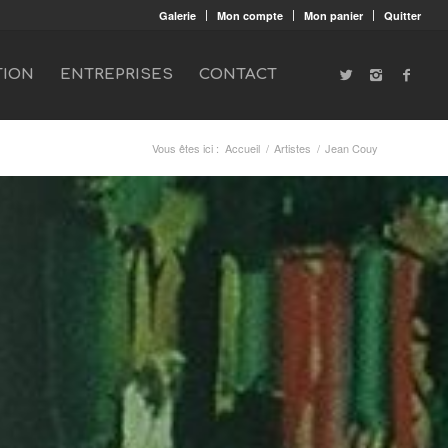
Galerie
Mon compte
Mon panier
Quitter
TION
ENTREPRISES
CONTACT
Vous êtes ici :
Accueil
/
Artistes
/
Jean Couy