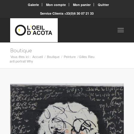
Galerie
Mon compte
Mon panier
Quitter
Service Clients +33(0)6 30 07 21 33
Boutique
Vous êtes ici :
Accueil
/
Boutique
/
Peinture
/
Gilles Rieu
anti portrait Why