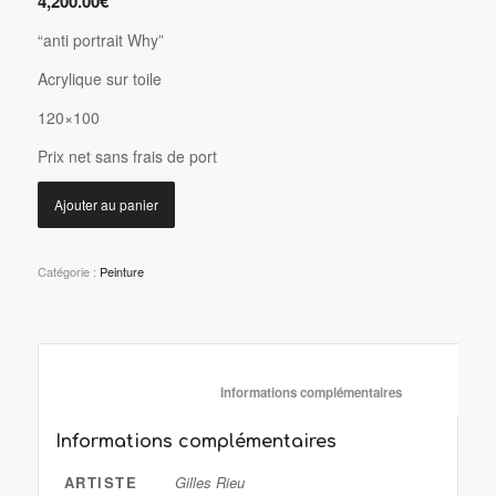
4,200.00
€
“anti portrait Why”
Acrylique sur toile
120×100
P
rix net sans frais de port
Ajouter au panier
Catégorie :
Peinture
						Informations complémentaire
Informations complémentaires
ARTISTE
Gilles Rieu