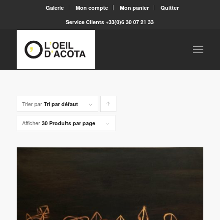
Galerie
Mon compte
Mon panier
Quitter
Service Clients +33(0)6 30 07 21 33
Trier par
Cliquer
Tri par défaut
pour
Afficher
30 Produits par page
trier
les
produits
en
ordre
ascendant