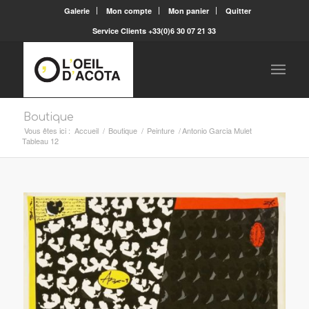
Galerie
Mon compte
Mon panier
Quitter
Service Clients +33(0)6 30 07 21 33
Boutique
Vous êtes ici :
Accueil
/
Boutique
/
Peinture
/
Antonio Garcia Mulet
Tableau 12