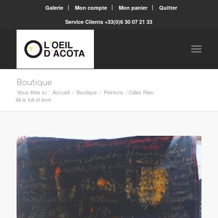
Galerie
Mon compte
Mon panier
Quitter
Service Clients +33(0)6 30 07 21 33
Boutique
Vous êtes ici :
Accueil
/
Boutique
/
Peinture
/
Gilles Rieu
All is full of love