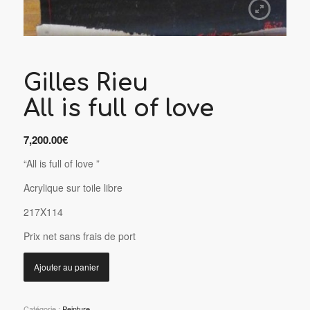
Gilles Rieu
All is full of love
7,200.00
€
“All is full of love ”
Acrylique sur toile libre
217X114
P
rix net sans frais de port
Ajouter au panier
Catégorie :
Peinture