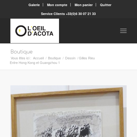
Galerie
Mon compte
Mon panier
Quitter
Service Clients +33(0)6 30 07 21 33
Boutique
Vous êtes ici :
Accueil
/
Boutique
/
Dessin
/
Gilles Rieu
Entre Hong Kong et Guangzhou 1