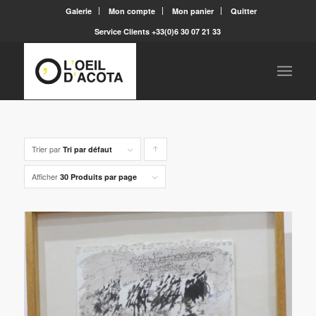
Galerie
Mon compte
Mon panier
Quitter
Service Clients +33(0)6 30 07 21 33
Trier par
Cliquer
Tri par défaut
pour
Afficher
30 Produits par page
trier
les
produits
en
ordre
ascendant