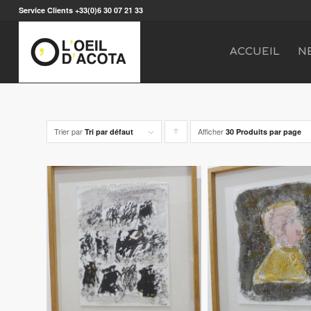
Service Clients +33(0)6 30 07 21 33
ACCUEIL
N
Trier par
Afficher
Cliquer
Tri par défaut
30 Produits par page
pour
trier
les
produits
en
ordre
ascendant