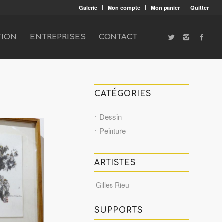
Galerie
Mon compte
Mon panier
Quitter
TION
ENTREPRISES
CONTACT
CATÉGORIES
Dessin
Peinture
ARTISTES
Gilles Rieu
SUPPORTS