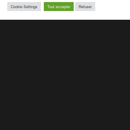
Cookie Settings
Tout accepter
Refuser
A PROPOS D’ACOTA
Entreprises
Location
Presse
Nous contacter
ESPACE CLIENT