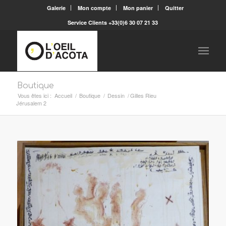
Galerie
Mon compte
Mon panier
Quitter
Service Clients +33(0)6 30 07 21 33
Boutique
Vous êtes ici :
Accueil
/
Boutique
/
Dessin
/
Gilles Rieu
Jérusalem 2