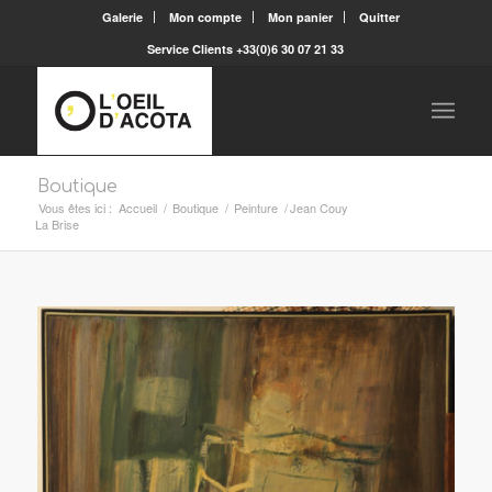
Galerie
Mon compte
Mon panier
Quitter
Service Clients +33(0)6 30 07 21 33
Boutique
Vous êtes ici :
Accueil
/
Boutique
/
Peinture
/
Jean Couy
La Brise