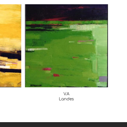
V.A
Landes