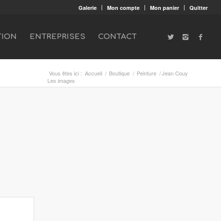
Galerie
Mon compte
Mon panier
Quitter
TION
ENTREPRISES
CONTACT
Vous êtes ici :
Accueil
/
Boutique
/
Peinture
/
Jean Couy
Les images
complémentaires					