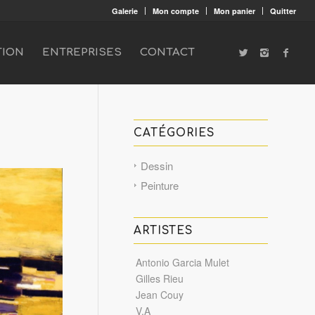
Galerie
Mon compte
Mon panier
Quitter
TION
ENTREPRISES
CONTACT
CATÉGORIES
Dessin
Peinture
ARTISTES
Antonio Garcia Mulet
Gilles Rieu
Jean Couy
V.A