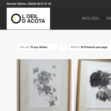
Service Clients +33(0)6 30 07 21 33
ACCUEIL
N
Trier par
Afficher
Cliquer
Tri par défaut
30 Produits par page
pour
trier
les
produits
en
ordre
ascendant