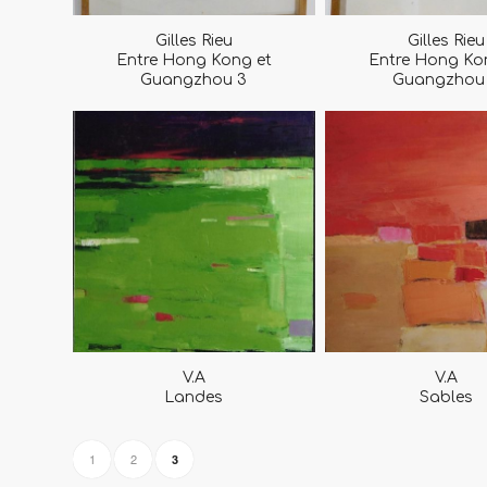
Gilles Rieu
Gilles Rieu
Entre Hong Kong et
Entre Hong Ko
Guangzhou 3
Guangzhou
V.A
V.A
Landes
Sables
1
2
3