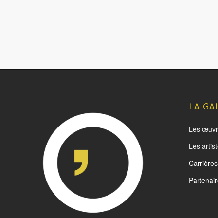
LA GA
Les œuvr
Les artis
Carrières
Partenair