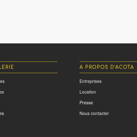
LERIE
A PROPOS D’ACOTA
es
Entreprises
tes
Location
Presse
es
Nous contacter