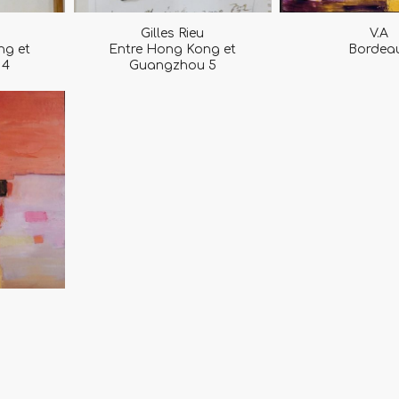
Gilles Rieu
V.A
ng et
Entre Hong Kong et
Bordea
 4
Guangzhou 5