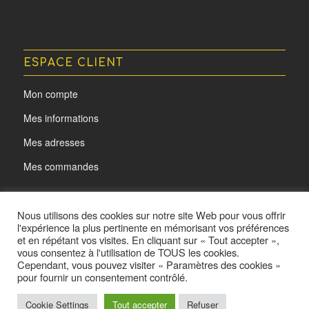
ESPACE CLIENT
Mon compte
Mes informations
Mes adresses
Mes commandes
Nous utilisons des cookies sur notre site Web pour vous offrir
l'expérience la plus pertinente en mémorisant vos préférences
et en répétant vos visites. En cliquant sur « Tout accepter »,
vous consentez à l'utilisation de TOUS les cookies.
Cependant, vous pouvez visiter « Paramètres des cookies »
pour fournir un consentement contrôlé.
Cookie Settings
Tout accepter
Refuser
@ L'oeil d'Acota - Made by
Yurcom