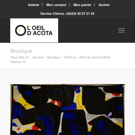
Galerie
Mon compte
Mon panier
Quitter
Service Clients +33(0)6 30 07 21 33
Boutique
Vous êtes ici :
Accueil
/
Boutique
/
Peinture
/
Antonio Garcia Mulet
Tableau 10