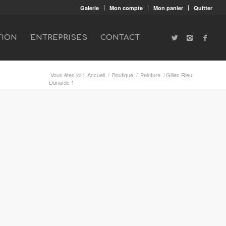
Galerie
Mon compte
Mon panier
Quitter
TION
ENTREPRISES
CONTACT
Vous êtes ici :
Accueil
/
Boutique
/
Peinture
/
Gilles Rieu
Danaïde 1