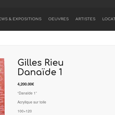
EWS & EXPOSITIONS
OEUVRES
ARTISTES
LOCA
Gilles Rieu
Danaïde 1
4,200.00
€
“Danaïde 1”
Acrylique sur toile
100×120