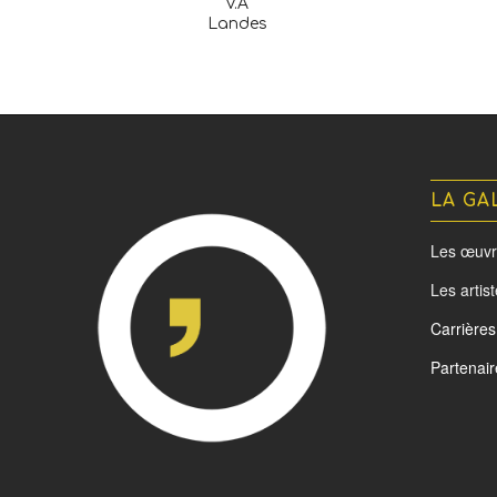
V.A
Landes
LA GA
Les œuvr
Les artis
Carrières
Partenair