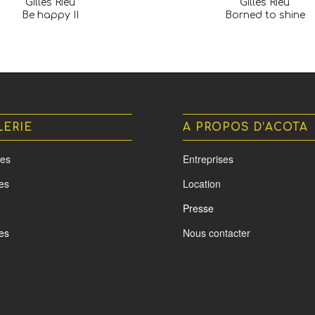
Gilles Rieu
Gilles Rieu
Be happy II
Borned to shine
LERIE
A PROPOS D’ACOTA
es
Entreprises
tes
Location
Presse
es
Nous contacter