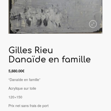
Gilles Rieu
Danaïde en famille
5,880.00
€
“Danaïde en famille”
Acrylique sur toile
120×150
P
rix net sans frais de port