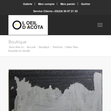
Galerie
Mon compte
Mon panier
Quitter
Service Clients +33(0)6 30 07 21 33
Boutique
Vous êtes ici :
Accueil
/
Boutique
/
Peinture
/
Gilles Rieu
Danaïde en famille