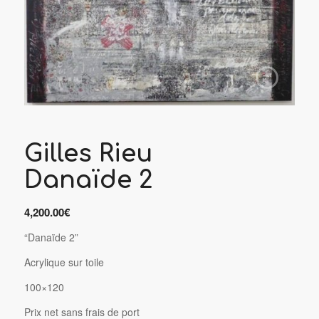
Gilles Rieu
Danaïde 2
4,200.00
€
“Danaïde 2”
Acrylique sur toile
100×120
P
rix net sans frais de port