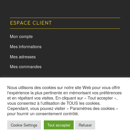
ESPACE CLIENT
Mon compte
Mes informations
Mes adresses
Mes commandes
Nous utilisons des cookies sur notre site Web pour vous offrir
l'expérience la plus pertinente en mémorisant vos préférences
et en répétant vos visites. En cliquant sur « Tout accepter »,
vous consentez à l'utilisation de TOUS les cookies.
Cependant, vous pouvez visiter « Paramètres des cookies »
pour fournir un consentement contrôlé.
Cookie Settings
Tout accepter
Refuser
@ L'oeil d'Acota - Made by
Yurcom