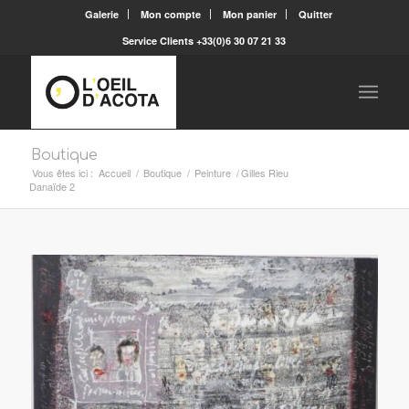
Galerie
Mon compte
Mon panier
Quitter
Service Clients +33(0)6 30 07 21 33
Boutique
Vous êtes ici :
Accueil
/
Boutique
/
Peinture
/
Gilles Rieu
Danaïde 2