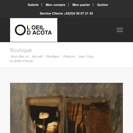
Galerie
Mon compte
Mon panier
Quitter
Service Clients +33(0)6 30 07 21 33
Boutique
Vous êtes ici :
Accueil
/
Boutique
/
Peinture
/
Jean Couy
Le jardin d’Iseult