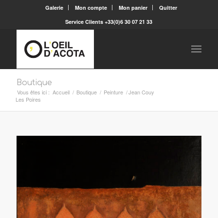
Galerie
Mon compte
Mon panier
Quitter
Service Clients +33(0)6 30 07 21 33
Boutique
Vous êtes ici :
Accueil
/
Boutique
/
Peinture
/
Jean Couy
Les Poires