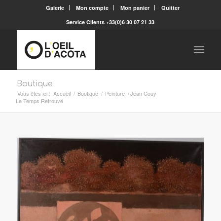
Galerie
Mon compte
Mon panier
Quitter
Service Clients +33(0)6 30 07 21 33
Boutique
Vous êtes ici :
Accueil
/
Boutique
/
Peinture
/
Jean Couy
Le Temps Retrouvé