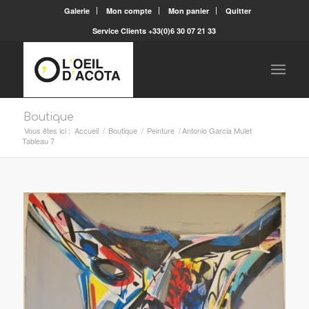
Galerie
Mon compte
Mon panier
Quitter
Service Clients +33(0)6 30 07 21 33
Boutique
Vous êtes ici :
Accueil
/
Boutique
/
Peinture
/
Antonio Garcia Mulet
Tableau 7