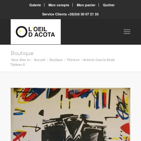
Galerie
Mon compte
Mon panier
Quitter
Service Clients +33(0)6 30 07 21 33
Boutique
Vous êtes ici :
Accueil
/
Boutique
/
Peinture
/
Antonio Garcia Mulet
Tableau 6