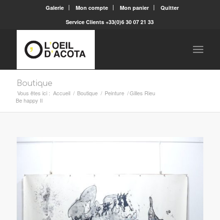
Galerie
Mon compte
Mon panier
Quitter
Service Clients +33(0)6 30 07 21 33
Boutique
Vous êtes ici :
Accueil
/
Boutique
/
Peinture
/
Gilles Rieu
Be happy II