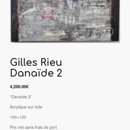
Gilles Rieu
Danaïde 2
4,200.00
€
“Danaïde 2”
Acrylique sur toile
100×120
P
rix net sans frais de port