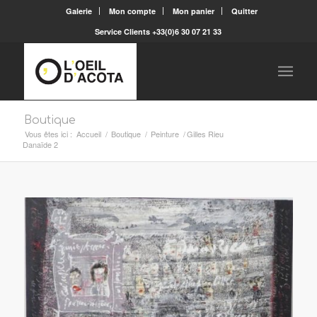
Galerie
Mon compte
Mon panier
Quitter
Service Clients +33(0)6 30 07 21 33
Boutique
Vous êtes ici :
Accueil
/
Boutique
/
Peinture
/
Gilles Rieu
Danaïde 2