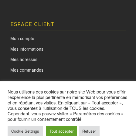
ESPACE CLIENT
Mon compte
Mes informations
Mes adresses
Mes commandes
Nous utilisons des cookies sur notre site Web pour vous offrir
l'expérience la plus pertinente en mémorisant vos préférences
et en répétant vos visites. En cliquant sur « Tout accepter »,
vous consentez à l'utilisation de TOUS les cookies.
Cependant, vous pouvez visiter « Paramètres des cookies »
pour fournir un consentement contrôlé.
@ L'oeil d'Acota - Made by
Cookie Settings
Tout accepter
Yurcom
Refuser