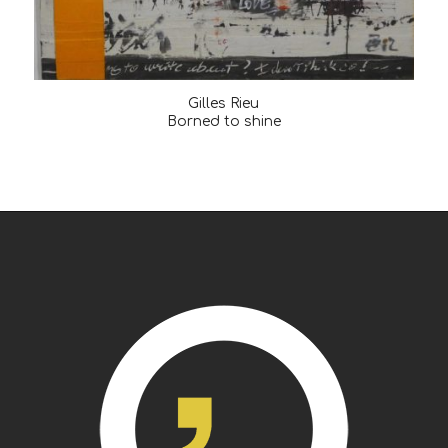
Gilles Rieu
Borned to shine