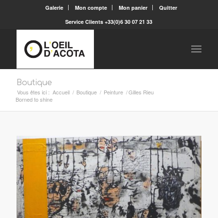
Galerie
Mon compte
Mon panier
Quitter
Service Clients +33(0)6 30 07 21 33
Boutique
Vous êtes ici :
Accueil
/
Boutique
/
Peinture
/
Gilles Rieu
Borned to shine