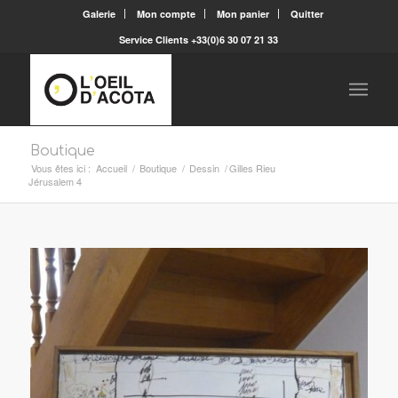
Galerie
Mon compte
Mon panier
Quitter
Service Clients +33(0)6 30 07 21 33
Boutique
Vous êtes ici :
Accueil
/
Boutique
/
Dessin
/
Gilles Rieu
Jérusalem 4