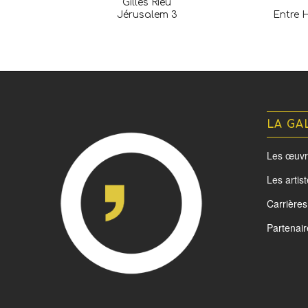
Gilles Rieu
Jérusalem 3
Entre 
LA GA
Les œuvr
Les artis
Carrières
Partenair