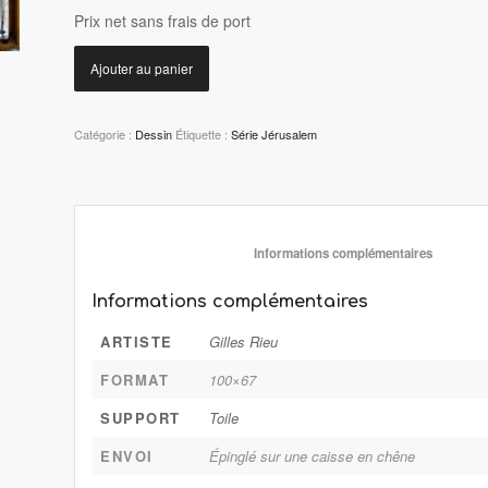
P
rix net sans frais de port
Ajouter au panier
Catégorie :
Dessin
Étiquette :
Série Jérusalem
						Informations 
Informations complémentaires
ARTISTE
Gilles Rieu
FORMAT
100×67
SUPPORT
Toile
ENVOI
Épinglé sur une caisse en chêne