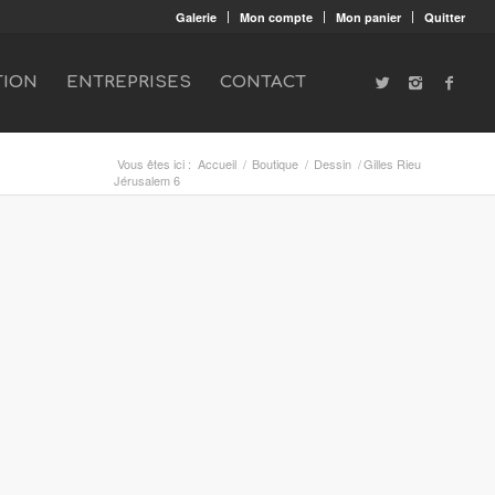
Galerie
Mon compte
Mon panier
Quitter
TION
ENTREPRISES
CONTACT
Vous êtes ici :
Accueil
/
Boutique
/
Dessin
/
Gilles Rieu
Jérusalem 6