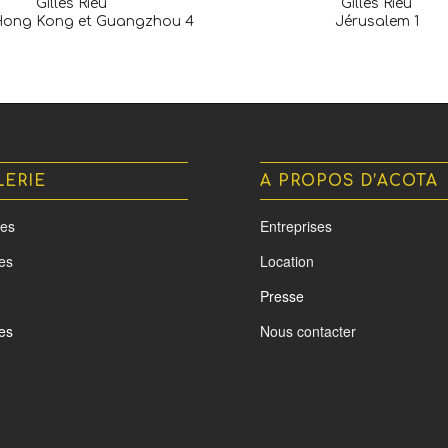
Gilles Rieu
Gilles Rieu
Hong Kong et Guangzhou 4
Jérusalem 1
LERIE
A PROPOS D’ACOTA
es
Entreprises
tes
Location
Presse
es
Nous contacter