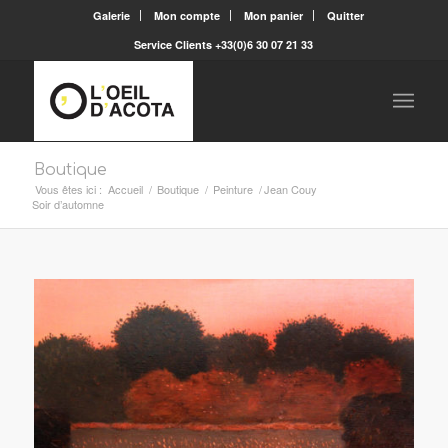
Galerie
Mon compte
Mon panier
Quitter
Service Clients +33(0)6 30 07 21 33
Boutique
Vous êtes ici :
Accueil
/
Boutique
/
Peinture
/
Jean Couy
Soir d’automne