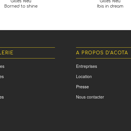
Gilles Rieu
Gilles Rieu
Borned to shine
Ibis in dream
LERIE
A PROPOS D’ACOTA
es
Entreprises
tes
Location
Presse
es
Nous contacter