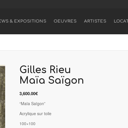
EWS & EXPOSITIONS
OEUVRES
ARTISTES
LOCA
Gilles Rieu
Maïa Saïgon
3,600.00
€
“Maïa Saïgon”
Acrylique sur toile
100×100