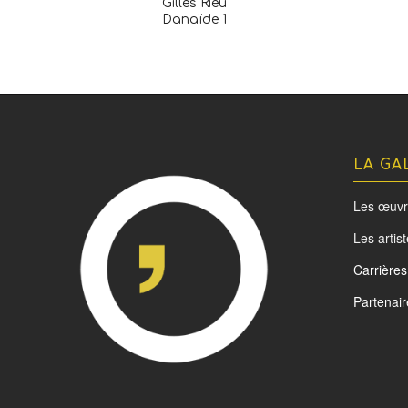
Gilles Rieu
Danaïde 1
LA GA
Les œuvr
Les artis
Carrières
Partenair