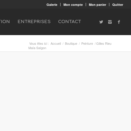
Galerie
Mon compte
Mon panier
Quitter
TION
ENTREPRISES
CONTACT
Vous êtes ici :
Accueil
/
Boutique
/
Peinture
/
Gilles Rieu
Maïa Saïgon