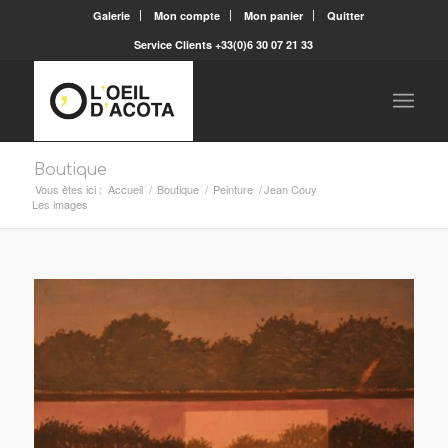
Galerie
Mon compte
Mon panier
Quitter
Service Clients +33(0)6 30 07 21 33
Boutique
Vous êtes ici :
Accueil
/
Boutique
/
Peinture
/
Jean Couy
Les images