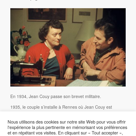
En 1934, Jean Couy passe son brevet militaire.
1935, le couple s’installe à Rennes où Jean Couy est
nommé professeur de dessin au lycée de garçons de la ville
(qui aujourd’hui correspond au Lycée Chateaubriand).
Nous utilisons des cookies sur notre site Web pour vous offrir
l'expérience la plus pertinente en mémorisant vos préférences
A l’aube de la guerre, en 1939, il est mobilisé dans les
et en répétant vos visites. En cliquant sur « Tout accepter »,